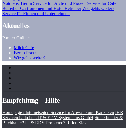
Notdienst Berlin
Service für Ärzte und Praxen
Service für Cafe
Betreiber Gastronomen und Hotel Betreiber
Wie gehts weiter?
Service für Firmen und Unternehmen
Aktuelles
Partner Online:
Milch Cafe
Berlin Praxis
Wie gehts weiter?
Empfehlung – Hilfe
Homepage / Internetseiten Service für Anwälte und Kanzleien
IHR
Servicemitarbeiter -IT & EDV Systemhaus GmbH
Steuerberater &
Buchhalter? IT & EDV Probleme? Rufen Sie an.