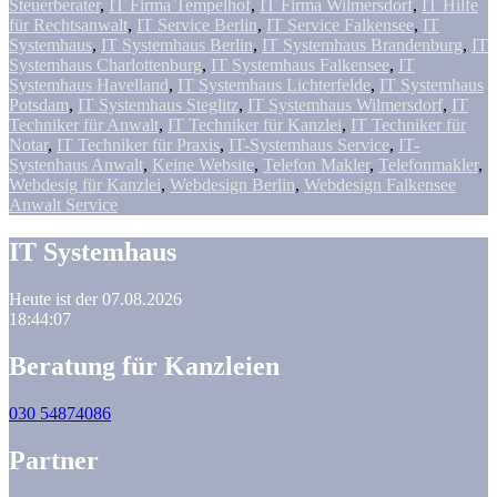
Steuerberater
,
IT Firma Tempelhof
,
IT Firma Wilmersdorf
,
IT Hilfe
für Rechtsanwalt
,
IT Service Berlin
,
IT Service Falkensee
,
IT
Systemhaus
,
IT Systemhaus Berlin
,
IT Systemhaus Brandenburg
,
IT
Systemhaus Charlottenburg
,
IT Systemhaus Falkensee
,
IT
Systemhaus Havelland
,
IT Systemhaus Lichterfelde
,
IT Systemhaus
Potsdam
,
IT Systemhaus Steglitz
,
IT Systemhaus Wilmersdorf
,
IT
Techniker für Anwalt
,
IT Techniker für Kanzlei
,
IT Techniker für
Notar
,
IT Techniker für Praxis
,
IT-Systemhaus Service
,
IT-
Systenhaus Anwalt
,
Keine Website
,
Telefon Makler
,
Telefonmakler
,
Webdesig für Kanzlei
,
Webdesign Berlin
,
Webdesign Falkensee
Anwalt Service
IT Systemhaus
Heute ist der 07.08.2026
18:44:07
Beratung für Kanzleien
030 54874086
Partner