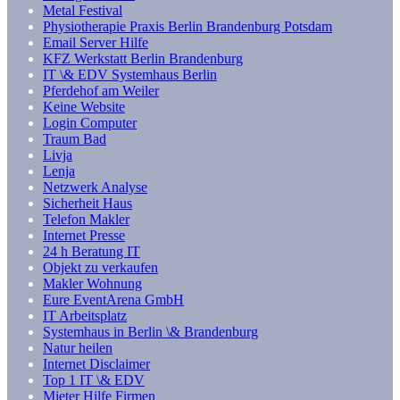
Metal Festival
Physiotherapie Praxis Berlin Brandenburg Potsdam
Email Server Hilfe
KFZ Werkstatt Berlin Brandenburg
IT \& EDV Systemhaus Berlin
Pferdehof am Weiler
Keine Website
Login Computer
Traum Bad
Livja
Lenja
Netzwerk Analyse
Sicherheit Haus
Telefon Makler
Internet Presse
24 h Beratung IT
Objekt zu verkaufen
Makler Wohnung
Eure EventArena GmbH
IT Arbeitsplatz
Systemhaus in Berlin \& Brandenburg
Natur heilen
Internet Disclaimer
Top 1 IT \& EDV
Mieter Hilfe Firmen