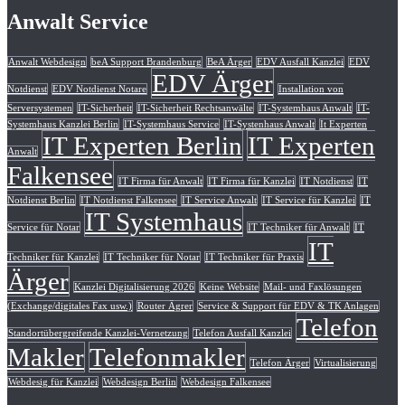
Anwalt Service
Anwalt Webdesign
beA Support Brandenburg
BeA Ärger
EDV Ausfall Kanzlei
EDV
EDV Ärger
Notdienst
EDV Notdienst Notare
Installation von
Serversystemen
IT-Sicherheit
IT-Sicherheit Rechtsanwälte
IT-Systemhaus Anwalt
IT-
Systemhaus Kanzlei Berlin
IT-Systemhaus Service
IT-Systenhaus Anwalt
It Experten
IT Experten Berlin
IT Experten
Anwalt
Falkensee
IT Firma für Anwalt
IT Firma für Kanzlei
IT Notdienst
IT
Notdienst Berlin
IT Notdienst Falkensee
IT Service Anwalt
IT Service für Kanzlei
IT
IT Systemhaus
Service für Notar
IT Techniker für Anwalt
IT
IT
Techniker für Kanzlei
IT Techniker für Notar
IT Techniker für Praxis
Ärger
Kanzlei Digitalisierung 2026
Keine Website
Mail- und Faxlösungen
(Exchange/digitales Fax usw.)
Router Ägrer
Service & Support für EDV & TK Anlagen
Telefon
Standortübergreifende Kanzlei-Vernetzung
Telefon Ausfall Kanzlei
Makler
Telefonmakler
Telefon Ärger
Virtualisierung
Webdesig für Kanzlei
Webdesign Berlin
Webdesign Falkensee