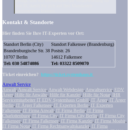
genügt, und wir übernehmen die Verantwortung für
Ihre IT, damit Sie sich auf Ihre Mandanten
konzentrieren können.
Kontakt & Standorte
Hier finden Sie Ihre IT-Experten vor Ort:
Standort Berlin (City)
Standort Falkensee (Brandenburg)
Brandenburgische Str. 38
Poststr. 26
10707 Berlin
14612 Falkensee
Tel: 030 54874086
Tel: 03322 8509070
Ticket einreichen?
https://ticket.systemhaus.it
Anwalt Service
Anwalt
,
Anwalt Service
,
Anwalt Webdesign
,
Anwaltservice
,
EDV
Ärger
,
Hilfe für Anwälte
,
Hilfe für Kanzlei
,
Hilfe für Notar
,
IHR
Servicemitarbeiter IT EDV Systemhaus GmbH
,
IT Ärger
,
IT Ärger
Berlin
,
IT Ärger Falkensee
,
IT Experten Berlin
,
IT Experten
Falkensee
,
IT Firma Anwalt
,
IT Firma Berlin
,
IT Firma
Charlottenburg
,
IT Firma City
,
IT Firma City Berlin
,
IT Firma City
Falkensee
,
IT Firma Falkensee
,
IT Firma Kanzlei
,
IT Firma Moabit
,
IT Firma Notar
,
IT Firma Rechtsanwaltskanzlei
,
IT Firma