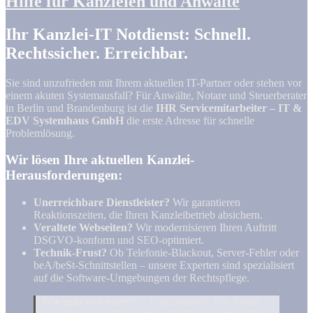
Hilfe für Kanzleien und Anwälte
Ihr Kanzlei-IT Notdienst: Schnell.
Rechtssicher. Erreichbar.
Sie sind unzufrieden mit Ihrem aktuellen IT-Partner oder stehen vor
einem akuten Systemausfall? Für Anwälte, Notare und Steuerberater
in Berlin und Brandenburg ist die
IHR Servicemitarbeiter – IT &
EDV Systemhaus GmbH
die erste Adresse für schnelle
Problemlösung.
Wir lösen Ihre aktuellen Kanzlei-
Herausforderungen:
Unerreichbare Dienstleister?
Wir garantieren
Reaktionszeiten, die Ihren Kanzleibetrieb absichern.
Veraltete Webseiten?
Wir modernisieren Ihren Auftritt
DSGVO-konform und SEO-optimiert.
Technik-Frust?
Ob Telefonie-Blackout, Server-Fehler oder
beA/beSt-Schnittstellen – unsere Experten sind spezialisiert
auf die Software-Umgebungen der Rechtspflege.
„Wie geht es weiter?“
– Ganz einfach: Ein Anruf