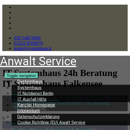
030 54874086
03322 8509070
team@systemhaus.it
Anwalt Service
IT Systemhaus 24h Beratung
Toggle navigation
IT Systemhaus Falkensee
Systemhaus
Systemhaus
IT Notdienst Berlin
IT & EDV Systemhaus
/
24h Beratung IT Systemhaus
IT Ausfall Hilfe
Falkensee Ihre Kanzlei braucht Hilfe? 24h Beratung
Kanzlei Homepage
Tel:
03054874086
Impressum
Datenschutzerklärung
0
Cookie Richtlinie (EU) Awalt Service