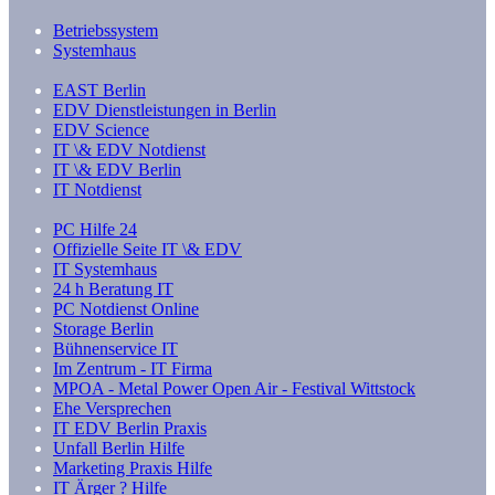
Betriebssystem
Systemhaus
EAST Berlin
EDV Dienstleistungen in Berlin
EDV Science
IT \& EDV Notdienst
IT \& EDV Berlin
IT Notdienst
PC Hilfe 24
Offizielle Seite IT \& EDV
IT Systemhaus
24 h Beratung IT
PC Notdienst Online
Storage Berlin
Bühnenservice IT
Im Zentrum - IT Firma
MPOA - Metal Power Open Air - Festival Wittstock
Ehe Versprechen
IT EDV Berlin Praxis
Unfall Berlin Hilfe
Marketing Praxis Hilfe
IT Ärger ? Hilfe