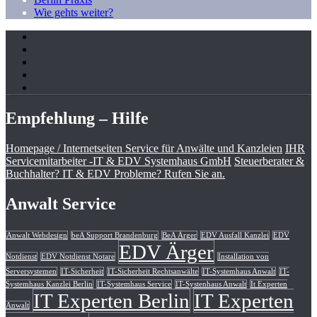
Wie gehts weiter?
Empfehlung – Hilfe
Homepage / Internetseiten Service für Anwälte und Kanzleien
IHR
Servicemitarbeiter -IT & EDV Systemhaus GmbH
Steuerberater &
Buchhalter? IT & EDV Probleme? Rufen Sie an.
Anwalt Service
Anwalt Webdesign
beA Support Brandenburg
BeA Ärger
EDV Ausfall Kanzlei
EDV
EDV Ärger
Notdienst
EDV Notdienst Notare
Installation von
Serversystemen
IT-Sicherheit
IT-Sicherheit Rechtsanwälte
IT-Systemhaus Anwalt
IT-
Systemhaus Kanzlei Berlin
IT-Systemhaus Service
IT-Systenhaus Anwalt
It Experten
IT Experten Berlin
IT Experten
Anwalt