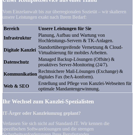
Vom Einzelanwalt bis zur überregionalen Sozietät – wir skalieren
unsere Leistungen exakt nach Ihrem Bedarf:
Bereich
Unsere Leistungen für Sie
Planung, Aufbau und Wartung von
Infrastruktur
Hochleistungs-Servern & TK-Anlagen.
Standortübergreifende Vernetzung & Cloud-
Digitale Kanzlei
Virtualisierung für mobiles Arbeiten.
Managed Backup-Lösungen (Offsite) &
Datenschutz
proaktives Server-Monitoring (24/7).
Rechtssichere Mail-Lösungen (Exchange) &
Kommunikation
digitales Fax (beA-konform).
Erstellung und Pflege von Kanzlei-Webseiten für
Web & SEO
optimale Mandantengewinnung.
Ihr Wechsel zum Kanzlei-Spezialisten
IT-Ärger oder Kanzleiumzug geplant?
Verlassen Sie sich nicht auf Standard-IT. Wir kennen die
spezifischen Softwarelösungen und die strengen
Sicherheitsanforderungen Ihres Berufsstandes.