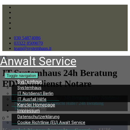
030 54874086
03322 8509070
team@systemhaus.it
Anwalt Service
IT Systemhaus 24h Beratung
Toggle navigation
EDV Notdienst Notare
Systemhaus
Systemhaus
IT Notdienst Berlin
IT & EDV Systemhaus
/
24h Beratung EDV Notdienst
IT Ausfall Hilfe
Notare Ihre Kanzlei braucht Hilfe? 24h Beratung
Kanzlei Homepage
Tel:
03054874086
Impressum
Datenschutzerklärung
0
Cookie Richtlinie (EU) Awalt Service