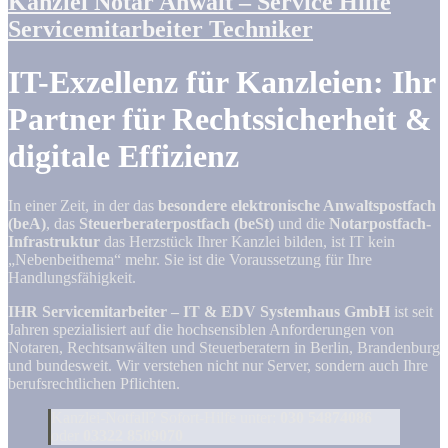
Kanzlei Notar Anwalt – Service Hilfe
Servicemitarbeiter Techniker
IT-Exzellenz für Kanzleien: Ihr
Partner für Rechtssicherheit &
digitale Effizienz
In einer Zeit, in der das
besondere elektronische Anwaltspostfach
(beA)
, das
Steuerberaterpostfach (beSt)
und die
Notarpostfach-
Infrastruktur
das Herzstück Ihrer Kanzlei bilden, ist IT kein
„Nebenbeithema“ mehr. Sie ist die Voraussetzung für Ihre
Handlungsfähigkeit.
IHR Servicemitarbeiter – IT & EDV Systemhaus GmbH
ist seit
Jahren spezialisiert auf die hochsensiblen Anforderungen von
Notaren, Rechtsanwälten und Steuerberatern in Berlin, Brandenburg
und bundesweit. Wir verstehen nicht nur Server, sondern auch Ihre
berufsrechtlichen Pflichten.
Kanzlei-Notfall? Sofort-Hilfe unter:
030 54874086
oder
03322 8509070