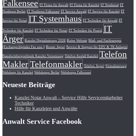
Falkensee
IT Firma für Anwalt
IT Firma für Kanzlei
IT Notdienst
IT
Notdienst Berlin
IT Notdienst Falkensee
IT Service Anwalt
IT Service für Kanzlei
IT
IT Systemhaus
Service für Notar
IT Techniker für Anwalt
IT
IT
Techniker für Kanzlei
IT Techniker für Notar
IT Techniker für Praxis
Ärger
Kanzlei Digitalisierung 2026
Keine Website
Mail- und Faxlösungen
(Exchange/digitales Fax usw.)
Router Ägrer
Service & Support für EDV & TK Anlagen
Telefon
Standortübergreifende Kanzlei-Vernetzung
Telefon Ausfall Kanzlei
Makler
Telefonmakler
Telefon Ärger
Virtualisierung
Webdesig für Kanzlei
Webdesign Berlin
Webdesign Falkensee
Neueste Beiträge
Kanzlei Notar Anwalt – Service Hilfe Servicemitarbeiter
Techniker
Hilfe für Kanzleien und Anwälte
Anwalt Service Facebook