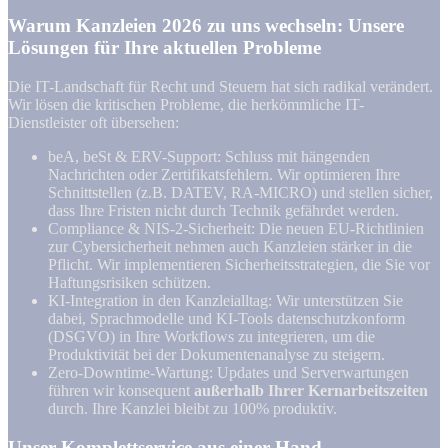
Warum Kanzleien 2026 zu uns wechseln: Unsere
Lösungen für Ihre aktuellen Probleme
Die IT-Landschaft für Recht und Steuern hat sich radikal verändert.
Wir lösen die kritischen Probleme, die herkömmliche IT-
Dienstleister oft übersehen:
beA, beSt & ERV-Support: Schluss mit hängenden
Nachrichten oder Zertifikatsfehlern. Wir optimieren Ihre
Schnittstellen (z.B. DATEV, RA-MICRO) und stellen sicher,
dass Ihre Fristen nicht durch Technik gefährdet werden.
Compliance & NIS-2-Sicherheit: Die neuen EU-Richtlinien
zur Cybersicherheit nehmen auch Kanzleien stärker in die
Pflicht. Wir implementieren Sicherheitsstrategien, die Sie vor
Haftungsrisiken schützen.
KI-Integration in den Kanzleialltag: Wir unterstützen Sie
dabei, Sprachmodelle und KI-Tools datenschutzkonform
(DSGVO) in Ihre Workflows zu integrieren, um die
Produktivität bei der Dokumentenanalyse zu steigern.
Zero-Downtime-Wartung: Updates und Serverwartungen
führen wir konsequent
außerhalb Ihrer Kernarbeitszeiten
durch. Ihre Kanzlei bleibt zu 100% produktiv.
Unser Komplettservice aus einer Hand