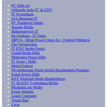
PC Hilfe 24
Offizielle Seite IT \& EDV
IT Systemhaus
24 h Beratung IT
PC Notdienst Online
Storage Berlin
Bühnenservice IT
Im Zentrum - IT Firma
MPOA - Metal Power Open Air - Festival Wittstock
Ehe Versprechen
IT EDV Berlin Praxis
Unfall Berlin Hilfe
Marketing Praxis Hilfe
IT Ärger ? Hilfe
Metal Festival
Physiotherapie Praxis Berlin Brandenburg Potsdam
Email Server Hilfe
KFZ Werkstatt Berlin Brandenburg
IT \& EDV Systemhaus Berlin
Pferdehof am Weiler
Keine Website
Login Computer
Traum Bad
Livja