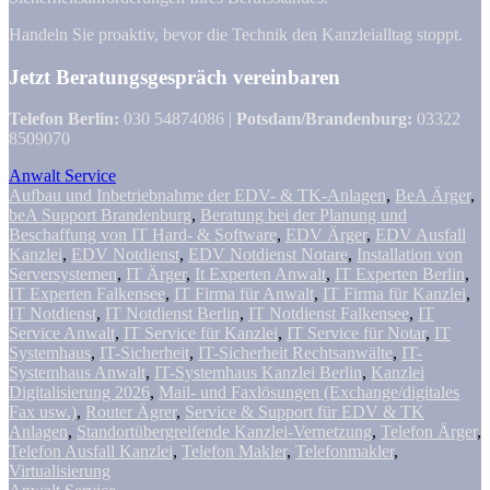
Handeln Sie proaktiv, bevor die Technik den Kanzleialltag stoppt.
Jetzt Beratungsgespräch vereinbaren
Telefon Berlin:
030 54874086 |
Potsdam/Brandenburg:
03322
8509070
Anwalt Service
Aufbau und Inbetriebnahme der EDV- & TK-Anlagen
,
BeA Ärger
,
beA Support Brandenburg
,
Beratung bei der Planung und
Beschaffung von IT Hard- & Software
,
EDV Ärger
,
EDV Ausfall
Kanzlei
,
EDV Notdienst
,
EDV Notdienst Notare
,
Installation von
Serversystemen
,
IT Ärger
,
It Experten Anwalt
,
IT Experten Berlin
,
IT Experten Falkensee
,
IT Firma für Anwalt
,
IT Firma für Kanzlei
,
IT Notdienst
,
IT Notdienst Berlin
,
IT Notdienst Falkensee
,
IT
Service Anwalt
,
IT Service für Kanzlei
,
IT Service für Notar
,
IT
Systemhaus
,
IT-Sicherheit
,
IT-Sicherheit Rechtsanwälte
,
IT-
Systemhaus Anwalt
,
IT-Systemhaus Kanzlei Berlin
,
Kanzlei
Digitalisierung 2026
,
Mail- und Faxlösungen (Exchange/digitales
Fax usw.)
,
Router Ägrer
,
Service & Support für EDV & TK
Anlagen
,
Standortübergreifende Kanzlei-Vernetzung
,
Telefon Ärger
,
Telefon Ausfall Kanzlei
,
Telefon Makler
,
Telefonmakler
,
Virtualisierung