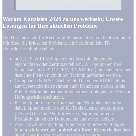
Kanzlei-Notfall? Sofort-Hilfe unter:
030 54874086
oder
03322 8509070
Warum Kanzleien 2026 zu uns wechseln: Unsere
Lösungen für Ihre aktuellen Probleme
Die IT-Landschaft für Recht und Steuern hat sich radikal verändert.
Wir lösen die kritischen Probleme, die herkömmliche IT-
Dienstleister oft übersehen:
beA, beSt & ERV-Support: Schluss mit hängenden
Nachrichten oder Zertifikatsfehlern. Wir optimieren Ihre
Schnittstellen (z.B. DATEV, RA-MICRO) und stellen sicher,
dass Ihre Fristen nicht durch Technik gefährdet werden.
Compliance & NIS-2-Sicherheit: Die neuen EU-Richtlinien
zur Cybersicherheit nehmen auch Kanzleien stärker in die
Pflicht. Wir implementieren Sicherheitsstrategien, die Sie vor
Haftungsrisiken schützen.
KI-Integration in den Kanzleialltag: Wir unterstützen Sie
dabei, Sprachmodelle und KI-Tools datenschutzkonform
(DSGVO) in Ihre Workflows zu integrieren, um die
Produktivität bei der Dokumentenanalyse zu steigern.
Zero-Downtime-Wartung: Updates und Serverwartungen
führen wir konsequent
außerhalb Ihrer Kernarbeitszeiten
durch. Ihre Kanzlei bleibt zu 100% produktiv.