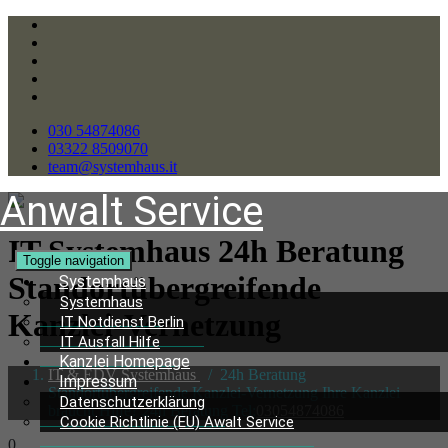
030 54874086
03322 8509070
team@systemhaus.it
Anwalt Service
IT Systemhaus 24h Beratung
Toggle navigation
Standortübergreifende
Systemhaus
Systemhaus
Kanzlei-Vernetzung
IT Notdienst Berlin
IT Ausfall Hilfe
Kanzlei Homepage
IT & EDV Systemhaus
/
24h Beratung
Impressum
Standortübergreifende Kanzlei-Vernetzung Ihre Kanzlei
Datenschutzerklärung
braucht Hilfe? 24h Beratung Tel:
03054874086
Cookie Richtlinie (EU) Awalt Service
0