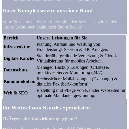
Unser Komplettservice aus einer Hand
Vom Einzelanwalt bis zur überregionalen Sozietät – wir skalieren
unsere Leistungen exakt nach Ihrem Bedarf:
Bereich
Unsere Leistungen für Sie
Planung, Aufbau und Wartung von
Infrastruktur
Hochleistungs-Servern & TK-Anlagen.
Standortübergreifende Vernetzung & Cloud-
Digitale Kanzlei
Virtualisierung für mobiles Arbeiten.
Managed Backup-Lösungen (Offsite) &
Datenschutz
proaktives Server-Monitoring (24/7).
Rechtssichere Mail-Lösungen (Exchange) &
Kommunikation
digitales Fax (beA-konform).
Erstellung und Pflege von Kanzlei-Webseiten für
Web & SEO
optimale Mandantengewinnung.
Ihr Wechsel zum Kanzlei-Spezialisten
IT-Ärger oder Kanzleiumzug geplant?
Verlassen Sie sich nicht auf Standard-IT. Wir kennen die