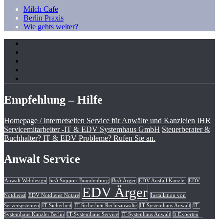
Milch Cafe
Berlin Praxis
Wie gehts weiter?
Empfehlung – Hilfe
Homepage / Internetseiten Service für Anwälte und Kanzleien
IHR
Servicemitarbeiter -IT & EDV Systemhaus GmbH
Steuerberater &
Buchhalter? IT & EDV Probleme? Rufen Sie an.
Anwalt Service
Anwalt Webdesign
beA Support Brandenburg
BeA Ärger
EDV Ausfall Kanzlei
EDV
EDV Ärger
Notdienst
EDV Notdienst Notare
Installation von
Serversystemen
IT-Sicherheit
IT-Sicherheit Rechtsanwälte
IT-Systemhaus Anwalt
IT-
Systemhaus Kanzlei Berlin
IT-Systemhaus Service
IT-Systenhaus Anwalt
It Experten