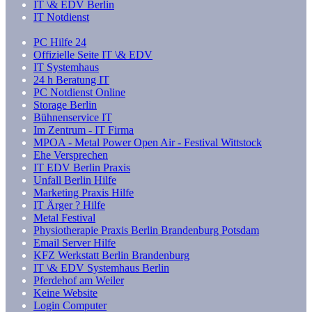
IT \& EDV Berlin
IT Notdienst
PC Hilfe 24
Offizielle Seite IT \& EDV
IT Systemhaus
24 h Beratung IT
PC Notdienst Online
Storage Berlin
Bühnenservice IT
Im Zentrum - IT Firma
MPOA - Metal Power Open Air - Festival Wittstock
Ehe Versprechen
IT EDV Berlin Praxis
Unfall Berlin Hilfe
Marketing Praxis Hilfe
IT Ärger ? Hilfe
Metal Festival
Physiotherapie Praxis Berlin Brandenburg Potsdam
Email Server Hilfe
KFZ Werkstatt Berlin Brandenburg
IT \& EDV Systemhaus Berlin
Pferdehof am Weiler
Keine Website
Login Computer