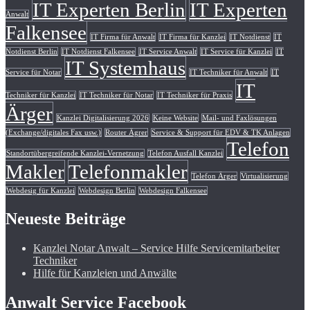
IT Experten Berlin
IT Experten
Anwalt
Falkensee
IT Firma für Anwalt
IT Firma für Kanzlei
IT Notdienst
IT
Notdienst Berlin
IT Notdienst Falkensee
IT Service Anwalt
IT Service für Kanzlei
IT
IT Systemhaus
Service für Notar
IT Techniker für Anwalt
IT
IT
Techniker für Kanzlei
IT Techniker für Notar
IT Techniker für Praxis
Ärger
Kanzlei Digitalisierung 2026
Keine Website
Mail- und Faxlösungen
(Exchange/digitales Fax usw.)
Router Ägrer
Service & Support für EDV & TK Anlagen
Telefon
Standortübergreifende Kanzlei-Vernetzung
Telefon Ausfall Kanzlei
Makler
Telefonmakler
Telefon Ärger
Virtualisierung
Webdesig für Kanzlei
Webdesign Berlin
Webdesign Falkensee
Neueste Beiträge
Kanzlei Notar Anwalt – Service Hilfe Servicemitarbeiter
Techniker
Hilfe für Kanzleien und Anwälte
Anwalt Service Facebook