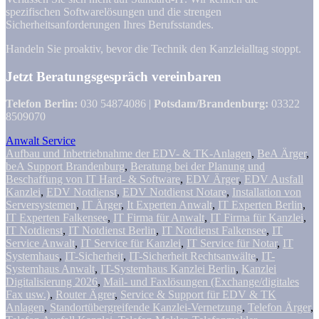
spezifischen Softwarelösungen und die strengen
Sicherheitsanforderungen Ihres Berufsstandes.
Handeln Sie proaktiv, bevor die Technik den Kanzleialltag stoppt.
Jetzt Beratungsgespräch vereinbaren
Telefon Berlin:
030 54874086 |
Potsdam/Brandenburg:
03322
8509070
Anwalt Service
Aufbau und Inbetriebnahme der EDV- & TK-Anlagen
,
BeA Ärger
,
beA Support Brandenburg
,
Beratung bei der Planung und
Beschaffung von IT Hard- & Software
,
EDV Ärger
,
EDV Ausfall
Kanzlei
,
EDV Notdienst
,
EDV Notdienst Notare
,
Installation von
Serversystemen
,
IT Ärger
,
It Experten Anwalt
,
IT Experten Berlin
,
IT Experten Falkensee
,
IT Firma für Anwalt
,
IT Firma für Kanzlei
,
IT Notdienst
,
IT Notdienst Berlin
,
IT Notdienst Falkensee
,
IT
Service Anwalt
,
IT Service für Kanzlei
,
IT Service für Notar
,
IT
Systemhaus
,
IT-Sicherheit
,
IT-Sicherheit Rechtsanwälte
,
IT-
Systemhaus Anwalt
,
IT-Systemhaus Kanzlei Berlin
,
Kanzlei
Digitalisierung 2026
,
Mail- und Faxlösungen (Exchange/digitales
Fax usw.)
,
Router Ägrer
,
Service & Support für EDV & TK
Anlagen
,
Standortübergreifende Kanzlei-Vernetzung
,
Telefon Ärger
,