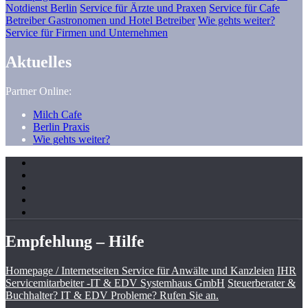
Notdienst Berlin
Service für Ärzte und Praxen
Service für Cafe
Betreiber Gastronomen und Hotel Betreiber
Wie gehts weiter?
Service für Firmen und Unternehmen
Aktuelles
Partner Online:
Milch Cafe
Berlin Praxis
Wie gehts weiter?
Empfehlung – Hilfe
Homepage / Internetseiten Service für Anwälte und Kanzleien
IHR
Servicemitarbeiter -IT & EDV Systemhaus GmbH
Steuerberater &
Buchhalter? IT & EDV Probleme? Rufen Sie an.