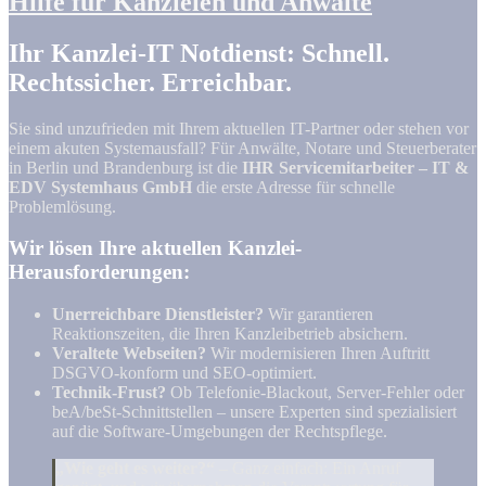
Hilfe für Kanzleien und Anwälte
Ihr Kanzlei-IT Notdienst: Schnell.
Rechtssicher. Erreichbar.
Sie sind unzufrieden mit Ihrem aktuellen IT-Partner oder stehen vor
einem akuten Systemausfall? Für Anwälte, Notare und Steuerberater
in Berlin und Brandenburg ist die
IHR Servicemitarbeiter – IT &
EDV Systemhaus GmbH
die erste Adresse für schnelle
Problemlösung.
Wir lösen Ihre aktuellen Kanzlei-
Herausforderungen:
Unerreichbare Dienstleister?
Wir garantieren
Reaktionszeiten, die Ihren Kanzleibetrieb absichern.
Veraltete Webseiten?
Wir modernisieren Ihren Auftritt
DSGVO-konform und SEO-optimiert.
Technik-Frust?
Ob Telefonie-Blackout, Server-Fehler oder
beA/beSt-Schnittstellen – unsere Experten sind spezialisiert
auf die Software-Umgebungen der Rechtspflege.
„Wie geht es weiter?“
– Ganz einfach: Ein Anruf