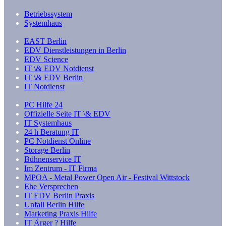
Betriebssystem
Systemhaus
EAST Berlin
EDV Dienstleistungen in Berlin
EDV Science
IT \& EDV Notdienst
IT \& EDV Berlin
IT Notdienst
PC Hilfe 24
Offizielle Seite IT \& EDV
IT Systemhaus
24 h Beratung IT
PC Notdienst Online
Storage Berlin
Bühnenservice IT
Im Zentrum - IT Firma
MPOA - Metal Power Open Air - Festival Wittstock
Ehe Versprechen
IT EDV Berlin Praxis
Unfall Berlin Hilfe
Marketing Praxis Hilfe
IT Ärger ? Hilfe