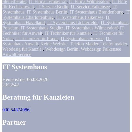
Steuerberater
,
IT Firma Tempelhof
,
IT Firma Wilmersdorf
,
IT Hilfe
für Rechtsanwalt
,
IT Service Berlin
,
IT Service Falkensee
,
IT
Systemhaus
,
IT Systemhaus Berlin
,
IT Systemhaus Brandenburg
,
IT
Systemhaus Charlottenburg
,
IT Systemhaus Falkensee
,
IT
Systemhaus Havelland
,
IT Systemhaus Lichterfelde
,
IT Systemhaus
Potsdam
,
IT Systemhaus Steglitz
,
IT Systemhaus Wilmersdorf
,
IT
Techniker für Anwalt
,
IT Techniker für Kanzlei
,
IT Techniker für
Notar
,
IT Techniker für Praxis
,
IT-Systemhaus Service
,
IT-
Systenhaus Anwalt
,
Keine Website
,
Telefon Makler
,
Telefonmakler
,
Webdesig für Kanzlei
,
Webdesign Berlin
,
Webdesign Falkensee
Anwalt Service
IT Systemhaus
Heute ist der 06.08.2026
23:22:42
Beratung für Kanzleien
030 54874086
Partner