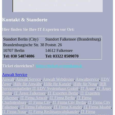
genügt, und wir übernehmen die Verantwortung für
Ihre IT, damit Sie sich auf Ihre Mandanten
konzentrieren können.
Kontakt & Standorte
Hier finden Sie Ihre IT-Experten vor Ort:
Standort Berlin (City)
Standort Falkensee (Brandenburg)
Brandenburgische Str. 38
Poststr. 26
10707 Berlin
14612 Falkensee
Tel: 030 54874086
Tel: 03322 8509070
Ticket einreichen?
https://ticket.systemhaus.it
Anwalt Service
Anwalt
,
Anwalt Service
,
Anwalt Webdesign
,
Anwaltservice
,
EDV
Ärger
,
Hilfe für Anwälte
,
Hilfe für Kanzlei
,
Hilfe für Notar
,
IHR
Servicemitarbeiter IT EDV Systemhaus GmbH
,
IT Ärger
,
IT Ärger
Berlin
,
IT Ärger Falkensee
,
IT Experten Berlin
,
IT Experten
Falkensee
,
IT Firma Anwalt
,
IT Firma Berlin
,
IT Firma
Charlottenburg
,
IT Firma City
,
IT Firma City Berlin
,
IT Firma City
Falkensee
,
IT Firma Falkensee
,
IT Firma Kanzlei
,
IT Firma Moabit
,
IT Firma Notar
,
IT Firma Rechtsanwaltskanzlei
,
IT Firma