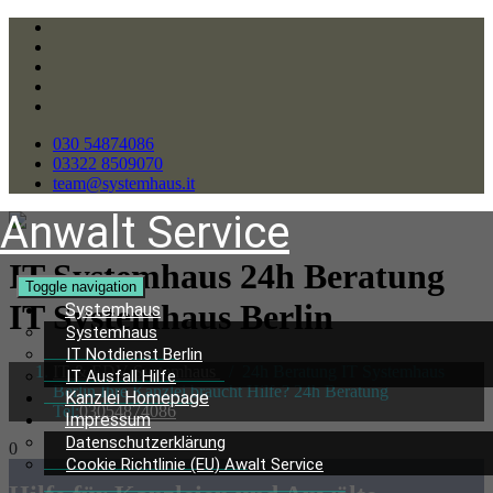
030 54874086
03322 8509070
team@systemhaus.it
Anwalt Service
IT Systemhaus 24h Beratung
Toggle navigation
IT Systemhaus Berlin
Systemhaus
Systemhaus
IT Notdienst Berlin
IT & EDV Systemhaus
/
24h Beratung IT Systemhaus
IT Ausfall Hilfe
Berlin Ihre Kanzlei braucht Hilfe? 24h Beratung
Kanzlei Homepage
Tel:
03054874086
Impressum
Datenschutzerklärung
0
Cookie Richtlinie (EU) Awalt Service