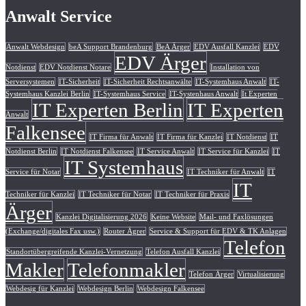
Anwalt Service
Anwalt Webdesign
beA Support Brandenburg
BeA Ärger
EDV Ausfall Kanzlei
EDV
EDV Ärger
Notdienst
EDV Notdienst Notare
Installation von
Serversystemen
IT-Sicherheit
IT-Sicherheit Rechtsanwälte
IT-Systemhaus Anwalt
IT-
Systemhaus Kanzlei Berlin
IT-Systemhaus Service
IT-Systenhaus Anwalt
It Experten
IT Experten Berlin
IT Experten
Anwalt
Falkensee
IT Firma für Anwalt
IT Firma für Kanzlei
IT Notdienst
IT
Notdienst Berlin
IT Notdienst Falkensee
IT Service Anwalt
IT Service für Kanzlei
IT
IT Systemhaus
Service für Notar
IT Techniker für Anwalt
IT
IT
Techniker für Kanzlei
IT Techniker für Notar
IT Techniker für Praxis
Ärger
Kanzlei Digitalisierung 2026
Keine Website
Mail- und Faxlösungen
(Exchange/digitales Fax usw.)
Router Ägrer
Service & Support für EDV & TK Anlagen
Telefon
Standortübergreifende Kanzlei-Vernetzung
Telefon Ausfall Kanzlei
Makler
Telefonmakler
Telefon Ärger
Virtualisierung
Webdesig für Kanzlei
Webdesign Berlin
Webdesign Falkensee