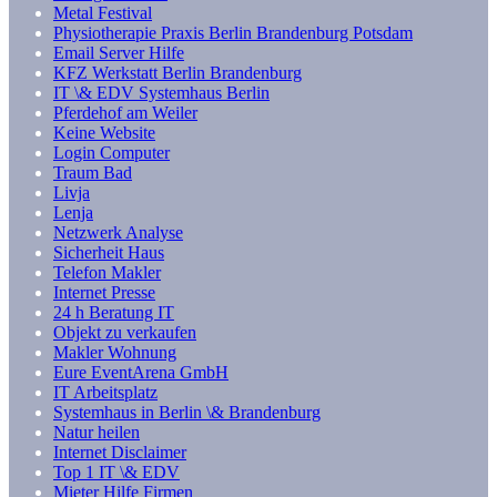
Metal Festival
Physiotherapie Praxis Berlin Brandenburg Potsdam
Email Server Hilfe
KFZ Werkstatt Berlin Brandenburg
IT \& EDV Systemhaus Berlin
Pferdehof am Weiler
Keine Website
Login Computer
Traum Bad
Livja
Lenja
Netzwerk Analyse
Sicherheit Haus
Telefon Makler
Internet Presse
24 h Beratung IT
Objekt zu verkaufen
Makler Wohnung
Eure EventArena GmbH
IT Arbeitsplatz
Systemhaus in Berlin \& Brandenburg
Natur heilen
Internet Disclaimer
Top 1 IT \& EDV
Mieter Hilfe Firmen